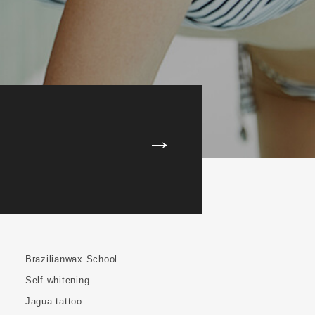
Brazilianwax School
Self whitening
Jagua tattoo