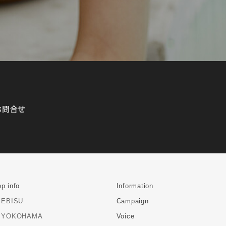
お問合せ
p info
Information
EBISU
Campaign
YOKOHAMA
Voice