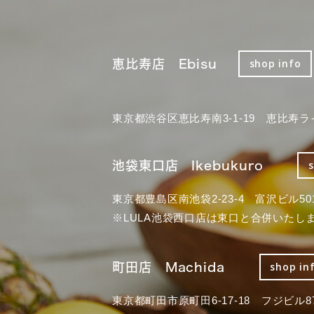
恵比寿店 Ebisu
shop info
東京都渋谷区恵比寿南3-1-19 恵比寿ラ
池袋東口店 Ikebukuro
東京都豊島区南池袋2-23-4 富沢ビル50
※LULA池袋西口店は東口と合併いたし
町田店 Machida
shop in
東京都町田市原町田6-17-18 フジビル87