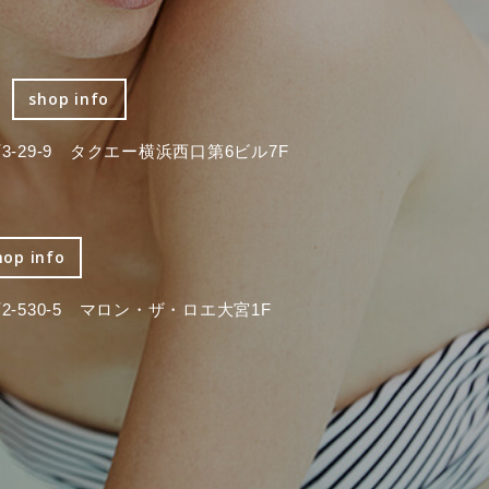
shop info
-29-9 タクエー横浜西口第6ビル7F
hop info
-530-5 マロン・ザ・ロエ大宮1F