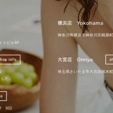
横浜店 Yokohama
神奈川県横浜市神奈川区鶴屋町3
イトビル5F
大宮店 Omiya
shop info
s
1
埼玉県さいたま市大宮区桜木町2
ました。
fo
 302