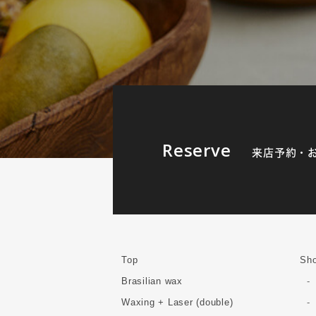
Reserve
来店予約・
Top
Sho
Brasilian wax
Waxing + Laser (double)