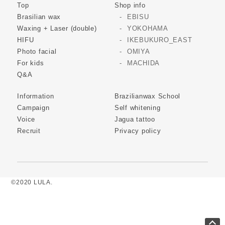
Top
Shop info
Brasilian wax
EBISU
Waxing + Laser (double)
YOKOHAMA
HIFU
IKEBUKURO_EAST
Photo facial
OMIYA
For kids
MACHIDA
Q&A
Information
Brazilianwax School
Campaign
Self whitening
Voice
Jagua tattoo
Recruit
Privacy policy
©2020 LULA.