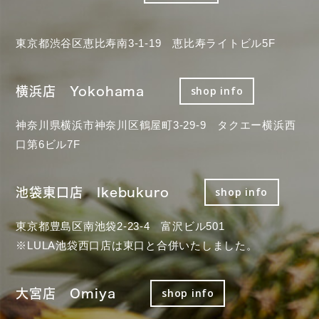
東京都渋谷区恵比寿南3-1-19 恵比寿ライトビル5F
横浜店 Yokohama
shop info
神奈川県横浜市神奈川区鶴屋町3-29-9 タクエー横浜西
口第6ビル7F
池袋東口店 Ikebukuro
shop info
東京都豊島区南池袋2-23-4 富沢ビル501
※LULA池袋西口店は東口と合併いたしました。
大宮店 Omiya
shop info