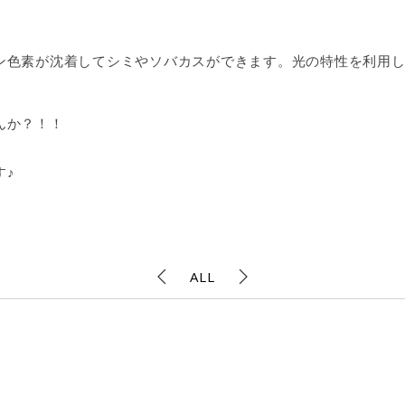
ン色素が沈着してシミやソバカスができます。光の特性を利用
んか？！！
す♪
ALL