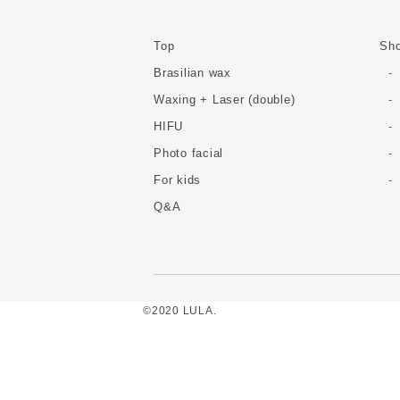
Top
Sho
Brasilian wax
Waxing + Laser (double)
HIFU
Photo facial
For kids
Q&A
©2020 LULA.