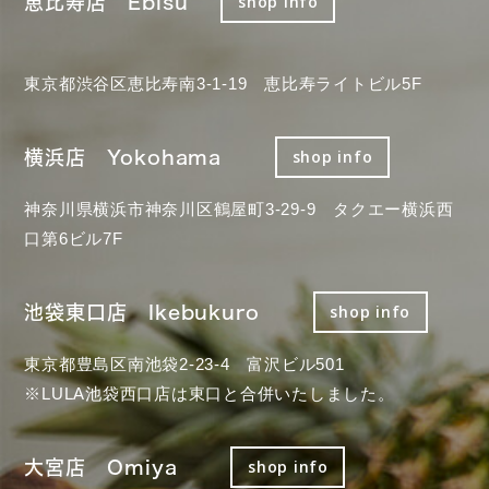
恵比寿店 Ebisu
shop info
東京都渋谷区恵比寿南3-1-19 恵比寿ライトビル5F
横浜店 Yokohama
shop info
神奈川県横浜市神奈川区鶴屋町3-29-9 タクエー横浜西
口第6ビル7F
池袋東口店 Ikebukuro
shop info
東京都豊島区南池袋2-23-4 富沢ビル501
※LULA池袋西口店は東口と合併いたしました。
大宮店 Omiya
shop info