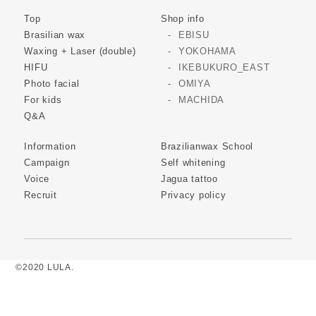
Top
Shop info
Brasilian wax
EBISU
Waxing + Laser (double)
YOKOHAMA
HIFU
IKEBUKURO_EAST
Photo facial
OMIYA
For kids
MACHIDA
Q&A
Information
Brazilianwax School
Campaign
Self whitening
Voice
Jagua tattoo
Recruit
Privacy policy
©2020 LULA.