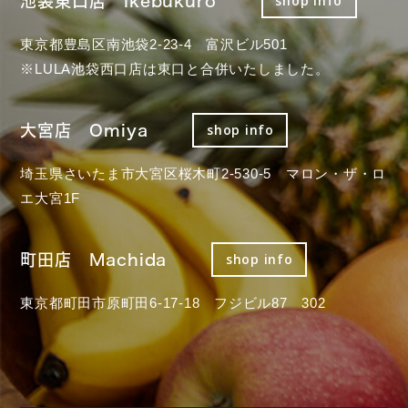
池袋東口店 Ikebukuro
shop info
東京都豊島区南池袋2-23-4 富沢ビル501
※LULA池袋西口店は東口と合併いたしました。
大宮店 Omiya
shop info
埼玉県さいたま市大宮区桜木町2-530-5 マロン・ザ・ロ
エ大宮1F
町田店 Machida
shop info
東京都町田市原町田6-17-18 フジビル87 302