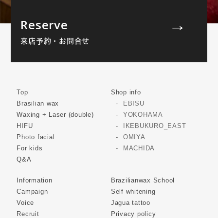
Reserve
来店予約・お問合せ
Top
Shop info
Brasilian wax
EBISU
Waxing + Laser (double)
YOKOHAMA
HIFU
IKEBUKURO_EAST
Photo facial
OMIYA
For kids
MACHIDA
Q&A
Information
Brazilianwax School
Campaign
Self whitening
Voice
Jagua tattoo
Recruit
Privacy policy