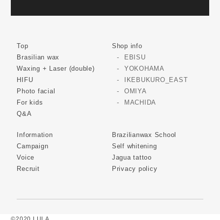
Top
Shop info
Brasilian wax
EBISU
Waxing + Laser (double)
YOKOHAMA
HIFU
IKEBUKURO_EAST
Photo facial
OMIYA
For kids
MACHIDA
Q&A
Information
Brazilianwax School
Campaign
Self whitening
Voice
Jagua tattoo
Recruit
Privacy policy
©2020 LULA.