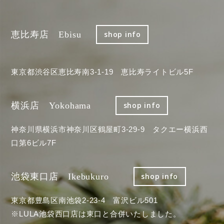
恵比寿店 Ebisu
shop info
東京都渋谷区恵比寿南3-1-19 恵比寿ライトビル5F
横浜店 Yokohama
shop info
神奈川県横浜市神奈川区鶴屋町3-29-9 タクエー横浜西
口第6ビル7F
池袋東口店 Ikebukuro
shop info
東京都豊島区南池袋2-23-4 富沢ビル501
※LULA池袋西口店は東口と合併いたしました。