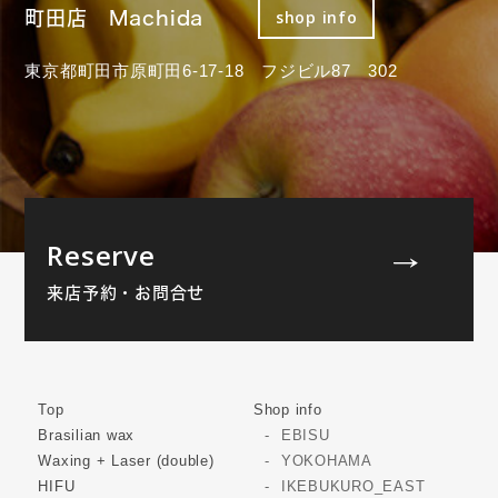
町田店 Machida
shop info
東京都町田市原町田6-17-18 フジビル87 302
Reserve
来店予約・お問合せ
Top
Shop info
Brasilian wax
EBISU
Waxing + Laser (double)
YOKOHAMA
HIFU
IKEBUKURO_EAST