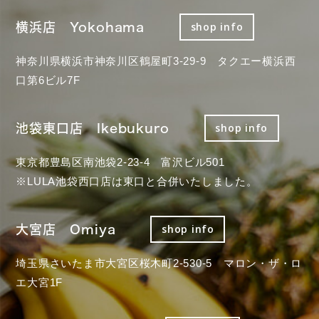
横浜店 Yokohama
shop info
神奈川県横浜市神奈川区鶴屋町3-29-9 タクエー横浜西
口第6ビル7F
池袋東口店 Ikebukuro
shop info
東京都豊島区南池袋2-23-4 富沢ビル501
※LULA池袋西口店は東口と合併いたしました。
大宮店 Omiya
shop info
埼玉県さいたま市大宮区桜木町2-530-5 マロン・ザ・ロ
エ大宮1F