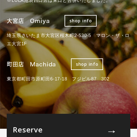
※LULA池袋西口店は東口と合併いたしました。
大宮店 Omiya
shop info
埼玉県さいたま市大宮区桜木町2-530-5 マロン・ザ・ロ
エ大宮1F
町田店 Machida
shop info
東京都町田市原町田6-17-18 フジビル87 302
Reserve