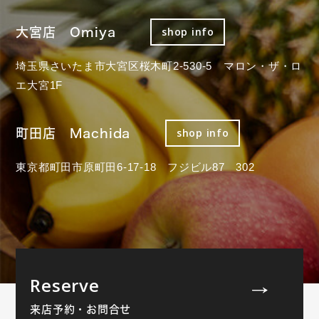
大宮店 Omiya
shop info
埼玉県さいたま市大宮区桜木町2-530-5 マロン・ザ・ロ
エ大宮1F
町田店 Machida
shop info
東京都町田市原町田6-17-18 フジビル87 302
Reserve
来店予約・お問合せ