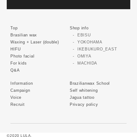
Top
Shop info
Brasilian wax
EBISU
Waxing + Laser (double)
YOKOHAMA
HIFU
IKEBUKURO_EAST
Photo facial
OMIYA
For kids
MACHIDA
Q&A
Information
Brazilianwax School
Campaign
Self whitening
Voice
Jagua tattoo
Recruit
Privacy policy
©2020 LULA.