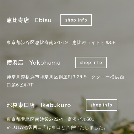
恵比寿店 Ebisu
shop info
東京都渋谷区恵比寿南3-1-19 恵比寿ライトビル5F
横浜店 Yokohama
shop info
神奈川県横浜市神奈川区鶴屋町3-29-9 タクエー横浜西
口第6ビル7F
池袋東口店 Ikebukuro
shop info
東京都豊島区南池袋2-23-4 富沢ビル501
※LULA池袋西口店は東口と合併いたしました。