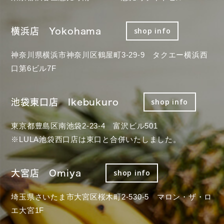
横浜店 Yokohama
shop info
神奈川県横浜市神奈川区鶴屋町3-29-9 タクエー横浜西
口第6ビル7F
池袋東口店 Ikebukuro
shop info
東京都豊島区南池袋2-23-4 富沢ビル501
※LULA池袋西口店は東口と合併いたしました。
大宮店 Omiya
shop info
埼玉県さいたま市大宮区桜木町2-530-5 マロン・ザ・ロ
エ大宮1F