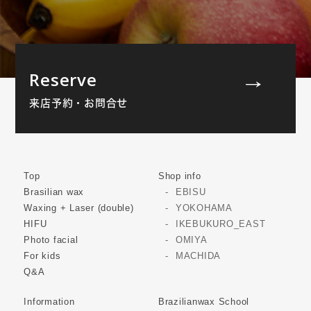
Reserve
来店予約・お問合せ
Top
Shop info
Brasilian wax
EBISU
Waxing + Laser (double)
YOKOHAMA
HIFU
IKEBUKURO_EAST
Photo facial
OMIYA
For kids
MACHIDA
Q&A
Information
Brazilianwax School