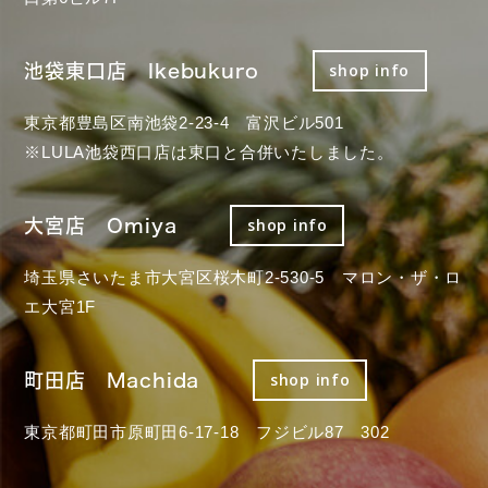
池袋東口店 Ikebukuro
shop info
東京都豊島区南池袋2-23-4 富沢ビル501
※LULA池袋西口店は東口と合併いたしました。
大宮店 Omiya
shop info
埼玉県さいたま市大宮区桜木町2-530-5 マロン・ザ・ロ
エ大宮1F
町田店 Machida
shop info
東京都町田市原町田6-17-18 フジビル87 302