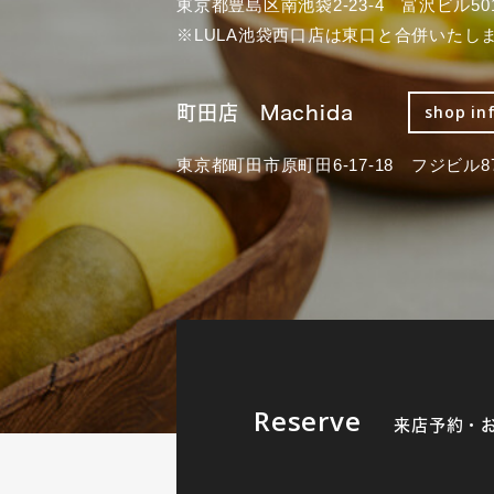
東京都豊島区南池袋2-23-4 富沢ビル50
※LULA池袋西口店は東口と合併いたし
町田店 Machida
shop in
東京都町田市原町田6-17-18 フジビル87
Reserve
来店予約・