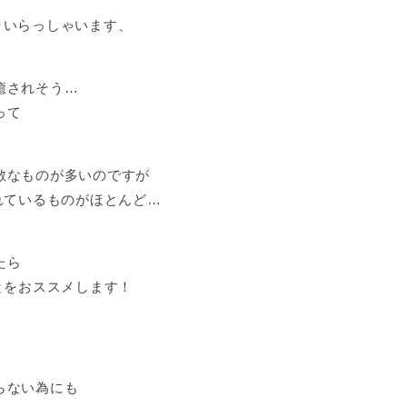
ラいらっしゃいます、
癒されそう…
って
敵なものが多いのですが
れているものがほとんど…
たら
とをおススメします！
らない為にも