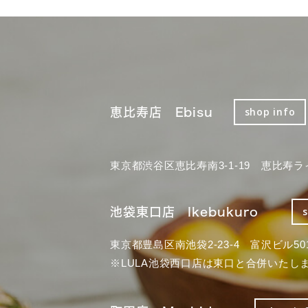
恵比寿店 Ebisu
shop info
東京都渋谷区恵比寿南3-1-19 恵比寿ラ
池袋東口店 Ikebukuro
東京都豊島区南池袋2-23-4 富沢ビル50
※LULA池袋西口店は東口と合併いたし