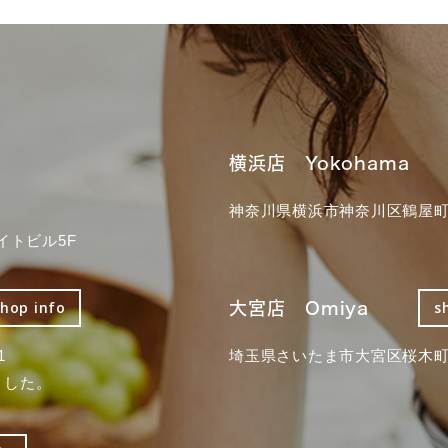
横浜店 Yokohama
神奈川県横浜市神奈川区鶴屋町3
イトビル5F
大宮店 Omiya
shop info
s
1
埼玉県さいたま市大宮区桜木町2
ました。