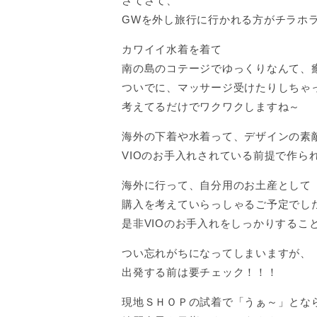
さてさて、
GWを外し旅行に行かれる方がチラホ
カワイイ水着を着て
南の島のコテージでゆっくりなんて、
ついでに、マッサージ受けたりしちゃ
考えてるだけでワクワクしますね～
海外の下着や水着って、デザインの素
VIOのお手入れされている前提で作ら
海外に行って、自分用のお土産として
購入を考えていらっしゃるご予定でし
是非VIOのお手入れをしっかりするこ
つい忘れがちになってしまいますが、
出発する前は要チェック！！！
現地ＳＨＯＰの試着で「うぁ～」とな