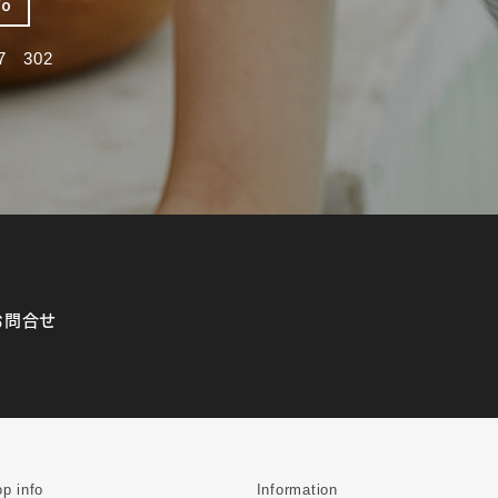
fo
 302
お問合せ
p info
Information