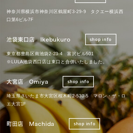
神奈川県横浜市神奈川区鶴屋町3-29-9 タクエー横浜西
口第6ビル7F
池袋東口店 Ikebukuro
shop info
東京都豊島区南池袋2-23-4 富沢ビル501
※LULA池袋西口店は東口と合併いたしました。
大宮店 Omiya
shop info
埼玉県さいたま市大宮区桜木町2-530-5 マロン・ザ・ロ
エ大宮1F
町田店 Machida
shop info