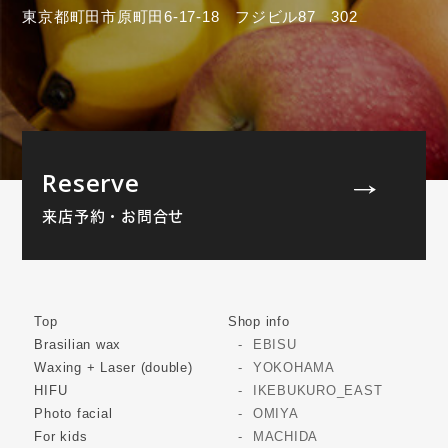
東京都町田市原町田6-17-18 フジビル87 302
Reserve
来店予約・お問合せ
Top
Shop info
Brasilian wax
EBISU
Waxing + Laser (double)
YOKOHAMA
HIFU
IKEBUKURO_EAST
Photo facial
OMIYA
For kids
MACHIDA