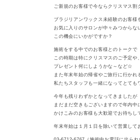
ご新規のお客様で今ならクリスマス割
ブラジリアンワックス未経験のお客様
お気に入りのサロンが中々みつからな
この機会にいかがですか？
施術をする中でのお客様とのトークで
この時期は特にクリスマスのご予定や
プレゼント何にしようかな～など☆
また年末年始の帰省やご旅行に行かれ
私たちスタッフも一緒になってとても
今年も残りわずかとなってきましたが
まだまだ空きもございますので年内中
かけこみのお客様も大歓迎でお待ちし
年末年始は１月１日を除いて営業しておりま
03-6712-6767（施術中お電話