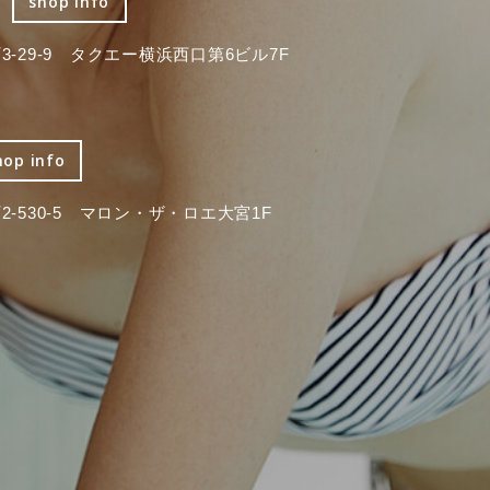
shop info
-29-9 タクエー横浜西口第6ビル7F
hop info
-530-5 マロン・ザ・ロエ大宮1F