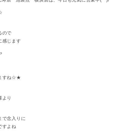
☆
るので
に感じます
や
ますね☆★
様より
まで念入りに
ですよね