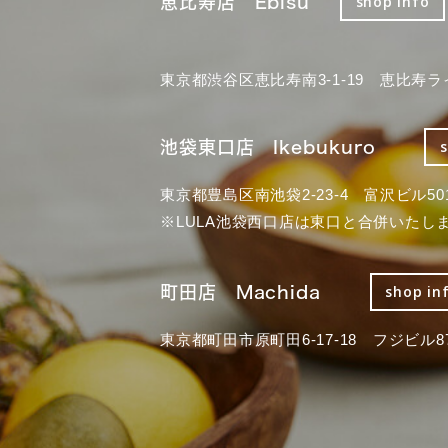
恵比寿店 Ebisu
shop info
東京都渋谷区恵比寿南3-1-19 恵比寿ラ
池袋東口店 Ikebukuro
東京都豊島区南池袋2-23-4 富沢ビル50
※LULA池袋西口店は東口と合併いたし
町田店 Machida
shop in
東京都町田市原町田6-17-18 フジビル87