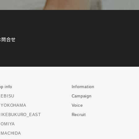
お問合せ
p info
Information
EBISU
Campaign
YOKOHAMA
Voice
IKEBUKURO_EAST
Recruit
OMIYA
MACHIDA