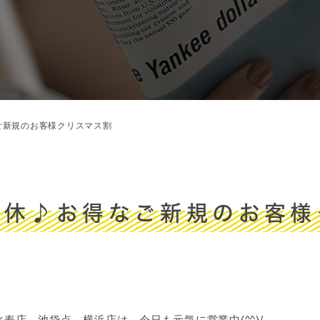
ご新規のお客様クリスマス割
連休♪お得なご新規のお客様
比寿店 池袋点 横浜店は、今日も元気に営業中(^^)/