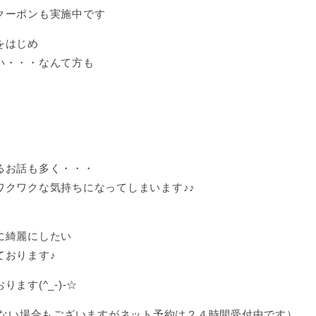
クーポンも実施中です
をはじめ
い・・・なんて方も
、
るお話も多く・・・
ワクワクな気持ちになってしまいます♪♪
に綺麗にしたい
ております♪
す(^_-)-☆
に出られない場合もございますがネット予約は２４時間受付中です）