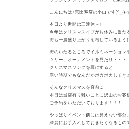
こんにちは♪恵比寿店の小山です(^_-)-
本日より世間は三連休～♪
今年はクリスマスイブがお休みに当た
街も一層盛り上がりを増しているよう
街のいたるところでイルミネーション
ツリー、オーナメントを見たり・・・
クリスマスソングを耳にすると
寒い時期でもなんだかポカポカしてき
そんなクリスマスを直前に
本日は当店有り難いことに沢山のお客
ご予約をいただいております！！！
やっぱりイベント前には見えない部分
綺麗にお手入れしておきたくなるもの