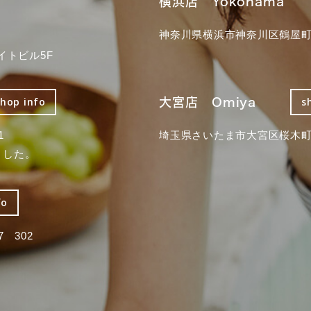
横浜店 Yokohama
神奈川県横浜市神奈川区鶴屋町3
イトビル5F
大宮店 Omiya
shop info
s
1
埼玉県さいたま市大宮区桜木町2
ました。
fo
 302