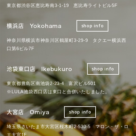
東京都渋谷区恵比寿南3-1-19 恵比寿ライトビル5F
横浜店 Yokohama
shop info
神奈川県横浜市神奈川区鶴屋町3-29-9 タクエー横浜西
口第6ビル7F
池袋東口店 Ikebukuro
shop info
東京都豊島区南池袋2-23-4 富沢ビル501
※LULA池袋西口店は東口と合併いたしました。
大宮店 Omiya
shop info
埼玉県さいたま市大宮区桜木町2-530-5 マロン・ザ・ロ
エ大宮1F