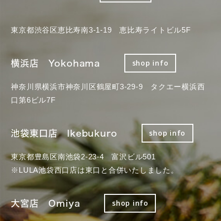
東京都渋谷区恵比寿南3-1-19 恵比寿ライトビル5F
横浜店 Yokohama
shop info
神奈川県横浜市神奈川区鶴屋町3-29-9 タクエー横浜西
口第6ビル7F
池袋東口店 Ikebukuro
shop info
東京都豊島区南池袋2-23-4 富沢ビル501
※LULA池袋西口店は東口と合併いたしました。
大宮店 Omiya
shop info