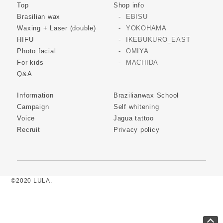
Top
Shop info
Brasilian wax
EBISU
Waxing + Laser (double)
YOKOHAMA
HIFU
IKEBUKURO_EAST
Photo facial
OMIYA
For kids
MACHIDA
Q&A
Information
Brazilianwax School
Campaign
Self whitening
Voice
Jagua tattoo
Recruit
Privacy policy
©2020 LULA.