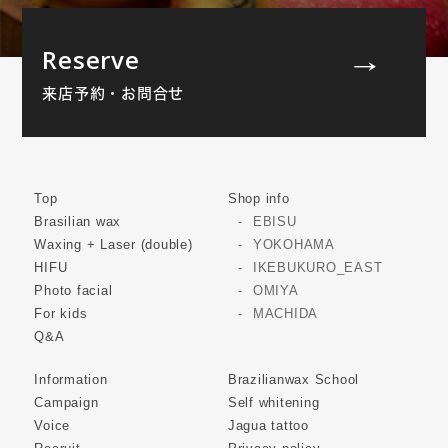
Reserve
来店予約・お問合せ
Top
Shop info
Brasilian wax
EBISU
Waxing + Laser (double)
YOKOHAMA
HIFU
IKEBUKURO_EAST
Photo facial
OMIYA
For kids
MACHIDA
Q&A
Information
Brazilianwax School
Campaign
Self whitening
Voice
Jagua tattoo