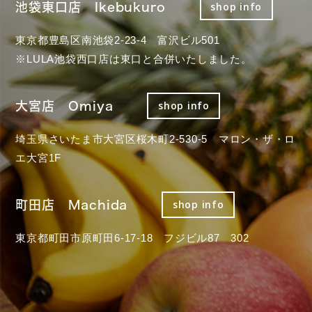
池袋東口店 Ikebukuro
shop info
東京都豊島区南池袋2-23-4 富沢ビル501
※LULA池袋西口店は東口と合併いたしました。
大宮店 Omiya
shop info
埼玉県さいたま市大宮区桜木町2-530-5 マロン・ザ・ロ
エ大宮1F
町田店 Machida
shop info
東京都町田市原町田6-17-18 フジビル87 302