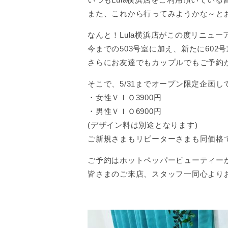
また、これから行ってみようかな～と
なんと！Lula横浜店がこの度リニューア
今までの503号室に加え、新たに602
さらにお友達でもカップルでもご予約
そこで、5/31までオープン限定企画し
・女性ＶＩＯ3900円
・男性ＶＩＯ6900円
(デザイン料は別途となります)
ご新規さまもリピーターさまも同価格
ご予約はホットペッパービューティーか
皆さまのご来店、スタッフ一同心より