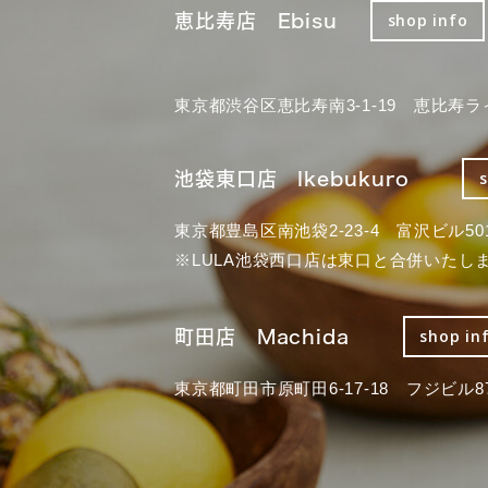
恵比寿店 Ebisu
shop info
東京都渋谷区恵比寿南3-1-19 恵比寿ラ
池袋東口店 Ikebukuro
東京都豊島区南池袋2-23-4 富沢ビル50
※LULA池袋西口店は東口と合併いたし
町田店 Machida
shop in
東京都町田市原町田6-17-18 フジビル87