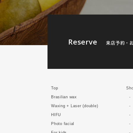
Reserve
来店予約・
Top
Sho
Brasilian wax
Waxing + Laser (double)
HIFU
Photo facial
For kids