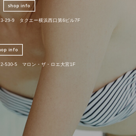
shop info
-29-9 タクエー横浜西口第6ビル7F
hop info
-530-5 マロン・ザ・ロエ大宮1F