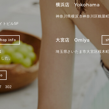
横浜店 Yokohama
神奈川県横浜市神奈川区鶴屋町3
イトビル5F
大宮店 Omiya
shop info
s
1
埼玉県さいたま市大宮区桜木町2
ました。
fo
 302