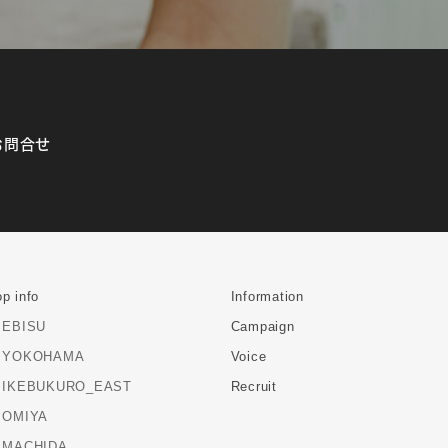
お問合せ
p info
Information
EBISU
Campaign
YOKOHAMA
Voice
IKEBUKURO_EAST
Recruit
OMIYA
MACHIDA