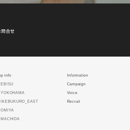
お問合せ
p info
Information
EBISU
Campaign
YOKOHAMA
Voice
IKEBUKURO_EAST
Recruit
OMIYA
MACHIDA