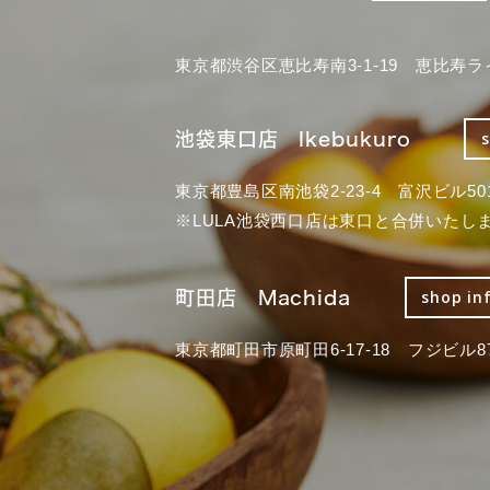
東京都渋谷区恵比寿南3-1-19 恵比寿ラ
池袋東口店 Ikebukuro
東京都豊島区南池袋2-23-4 富沢ビル50
※LULA池袋西口店は東口と合併いたし
町田店 Machida
shop in
東京都町田市原町田6-17-18 フジビル87