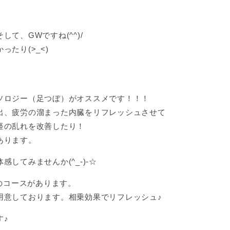
て、GWですね(^^)/
たり(>_<)
ソロジー（足つぼ）がオススメです！！！
出、疲労の溜まった内臓をリフレッシュさせて
経の乱れを改善したり！
あります。
してみませんか(^_-)-☆
分のコースがあります。
用意しております。相乗効果でリフレッシュ♪
す♪