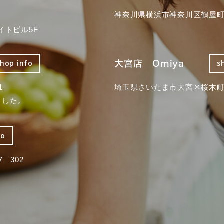
神奈川県横浜市神奈川区鶴屋町3
イトビル5F
大宮店 Omiya
shop info
s
1
埼玉県さいたま市大宮区桜木町2
ました。
fo
 302