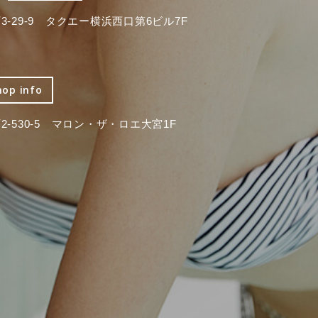
-29-9 タクエー横浜西口第6ビル7F
hop info
-530-5 マロン・ザ・ロエ大宮1F