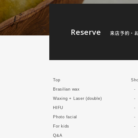
Reserve
来店予約・
Top
Sho
Brasilian wax
Waxing + Laser (double)
HIFU
Photo facial
For kids
Q&A