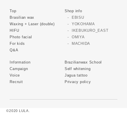
Top
Shop info
Brasilian wax
EBISU
Waxing + Laser (double)
YOKOHAMA
HIFU
IKEBUKURO_EAST
Photo facial
OMIYA
For kids
MACHIDA
Q&A
Information
Brazilianwax School
Campaign
Self whitening
Voice
Jagua tattoo
Recruit
Privacy policy
©2020 LULA.