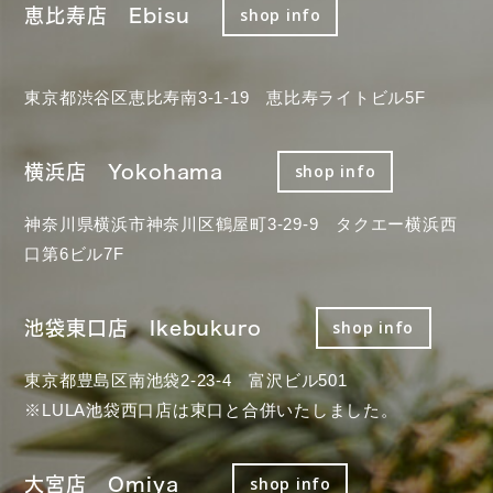
恵比寿店 Ebisu
shop info
東京都渋谷区恵比寿南3-1-19 恵比寿ライトビル5F
横浜店 Yokohama
shop info
神奈川県横浜市神奈川区鶴屋町3-29-9 タクエー横浜西
口第6ビル7F
池袋東口店 Ikebukuro
shop info
東京都豊島区南池袋2-23-4 富沢ビル501
※LULA池袋西口店は東口と合併いたしました。
大宮店 Omiya
shop info