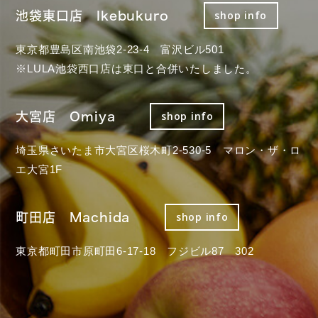
池袋東口店 Ikebukuro
shop info
東京都豊島区南池袋2-23-4 富沢ビル501
※LULA池袋西口店は東口と合併いたしました。
大宮店 Omiya
shop info
埼玉県さいたま市大宮区桜木町2-530-5 マロン・ザ・ロ
エ大宮1F
町田店 Machida
shop info
東京都町田市原町田6-17-18 フジビル87 302