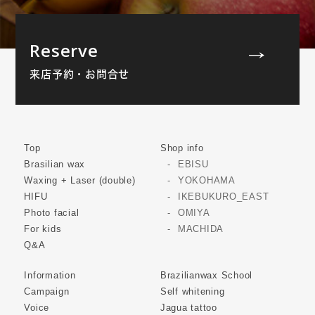
Reserve
来店予約・お問合せ
Top
Shop info
Brasilian wax
EBISU
Waxing + Laser (double)
YOKOHAMA
HIFU
IKEBUKURO_EAST
Photo facial
OMIYA
For kids
MACHIDA
Q&A
Information
Brazilianwax School
Campaign
Self whitening
Voice
Jagua tattoo