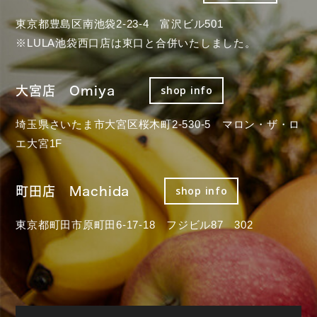
東京都豊島区南池袋2-23-4 富沢ビル501
※LULA池袋西口店は東口と合併いたしました。
大宮店 Omiya
shop info
埼玉県さいたま市大宮区桜木町2-530-5 マロン・ザ・ロ
エ大宮1F
町田店 Machida
shop info
東京都町田市原町田6-17-18 フジビル87 302