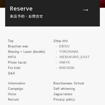
Reserve
来店予約・お問合せ
Top
Shop info
Brasilian wax
EBISU
Waxing + Laser (double)
YOKOHAMA
HIFU
IKEBUKURO_EAST
Photo facial
OMIYA
For kids
MACHIDA
Q&A
Information
Brazilianwax School
Campaign
Self whitening
Voice
Jagua tattoo
Recruit
Privacy policy