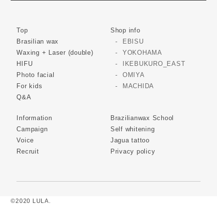
Top
Shop info
Brasilian wax
EBISU
Waxing + Laser (double)
YOKOHAMA
HIFU
IKEBUKURO_EAST
Photo facial
OMIYA
For kids
MACHIDA
Q&A
Information
Brazilianwax School
Campaign
Self whitening
Voice
Jagua tattoo
Recruit
Privacy policy
©2020 LULA.