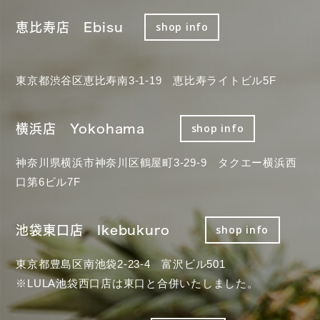
恵比寿店 Ebisu
shop info
東京都渋谷区恵比寿南3-1-19 恵比寿ライトビル5F
横浜店 Yokohama
shop info
神奈川県横浜市神奈川区鶴屋町3-29-9 タクエー横浜西
口第6ビル7F
池袋東口店 Ikebukuro
shop info
東京都豊島区南池袋2-23-4 富沢ビル501
※LULA池袋西口店は東口と合併いたしました。